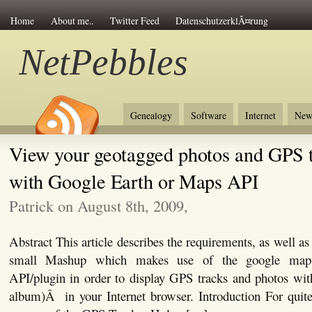
Home
About me..
Twitter Feed
DatenschutzerklÃ¤rung
NetPebbles
Genealogy
Software
Internet
New
View your geotagged photos and GPS 
with Google Earth or Maps API
Patrick on August 8th, 2009,
Abstract This article describes the requirements, as well a
small Mashup which makes use of the google maps
API/plugin in order to display GPS tracks and photos wit
album)Â in your Internet browser. Introduction For quit