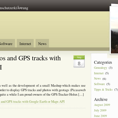
nschutzerklÃ¤rung
Software
Internet
News
os and GPS tracks with
Aug
Categories
8
I
Genealogy
(3)
Internet
(5)
News
(6)
Software
(5)
 as well as the development of a small Mashup which makes use
Tipps & Tricks
(7)
order to display GPS tracks and photos with geotags (Picasaweb
 quite a while I am proud owners of the GPS-Tracker Holux […]
Archive
s and GPS tracks with Google Earth or Maps API
August 2009
July 2009
June 2009