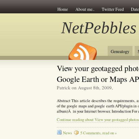
Home
About me..
Twitter Feed
Date
NetPebbles
Genealogy
View your geotagged phot
Google Earth or Maps AP
Patrick on August 8th, 2009,
Abstract This article describes the requirements,
of the google maps and google earth API/plugin in 
album)Â in your Internet browser. Introduction For
Continue reading about View your geotagged photo
News
5 Comments, read on »